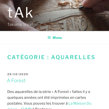
Aller
tAk
au
contenu
principal
Takuma Shindo
Menu
CATÉGORIE :
AQUARELLES
PUBLIÉ
25/10/2020
LE
A Forest
Des aquarelles de la série « A Forest » faites il y a
quelques années ont été imprimées en cartes
postales. Vous pouvez les trouver à
La Maison Du