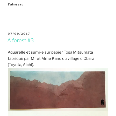
J’aime ça :
PUBLIÉ
07/09/2017
LE
A forest #3
Aquarelle et sumi-e sur papier Tosa Mitsumata
fabriqué par Mr et Mme Kano du village d’Obara
(Toyota, Aichi).