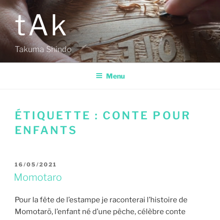
Aller
tAk
au
contenu
principal
Takuma Shindo
Menu
ÉTIQUETTE :
CONTE POUR
ENFANTS
PUBLIÉ
16/05/2021
LE
Momotaro
Pour la fête de l’estampe je raconterai l’histoire de
Momotarō, l’enfant né d’une pêche, célèbre conte