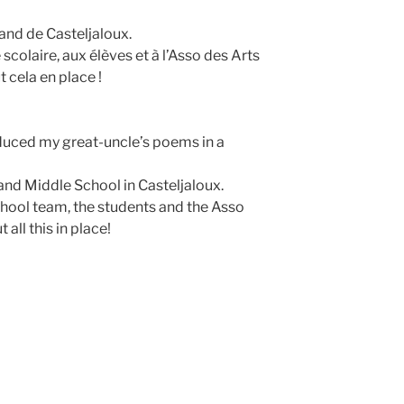
and de Casteljaloux.
scolaire, aux élèves et à l’Asso des Arts
t cela en place !
duced my great-uncle’s poems in a
tand Middle School in Casteljaloux.
chool team, the students and the Asso
all this in place!