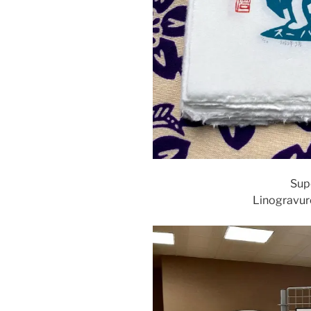
Sup
Linogravure