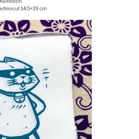
Koinobori
e/linocut 14,5×19 cm