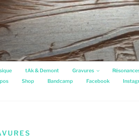
sique
tAk & Demont
Gravures
Résonance
pos
Shop
Bandcamp
Facebook
Insta
AVURES