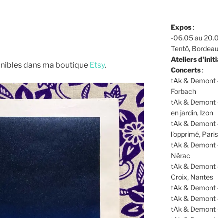
Expos
:
s
-06.05 au 20.0
Tentö, Bordea
Ateliers d'initi
onibles dans ma boutique
Etsy
.
Concerts
:
tAk & Demont -
Forbach
tAk & Demont -
en jardin, Izon
tAk & Demont 
l'opprimé, Paris
tAk & Demont -
Nérac
tAk & Demont 
Croix, Nantes
tAk & Demont 
tAk & Demont 
tAk & Demont 