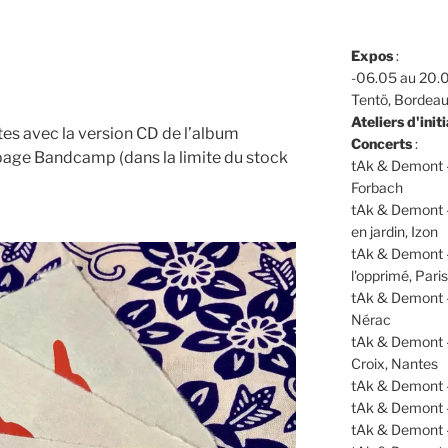
Expos
:
-06.05 au 20.0
Tentö, Bordea
Ateliers d'initi
rtes avec la version CD de l’album
Concerts
:
page Bandcamp (dans la limite du stock
tAk & Demont -
Forbach
tAk & Demont -
en jardin, Izon
tAk & Demont 
l'opprimé, Paris
tAk & Demont -
Nérac
tAk & Demont 
Croix, Nantes
tAk & Demont 
tAk & Demont 
tAk & Demont 