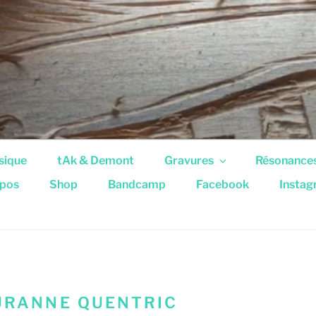
sique
tAk & Demont
Gravures
Résonance
pos
Shop
Bandcamp
Facebook
Insta
URANNE QUENTRIC