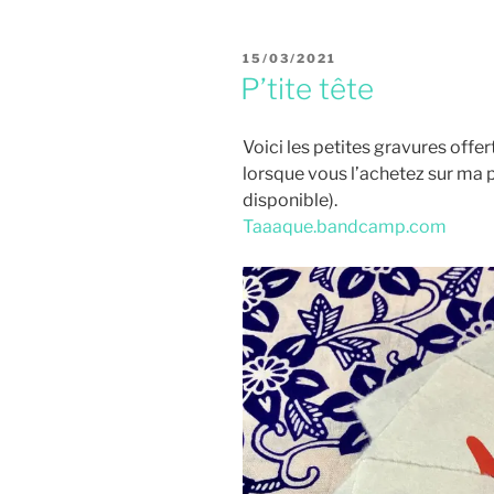
PUBLIÉ
15/03/2021
LE
P’tite tête
Voici les petites gravures offe
lorsque vous l’achetez sur ma 
disponible).
Taaaque.bandcamp.com