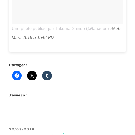
le
Une photo publiée par Takuma Shindo (@taaaque)
26
Mars 2016 à 1h48 PDT
Partager :
J’aime ça :
PUBLIÉ
22/03/2016
LE