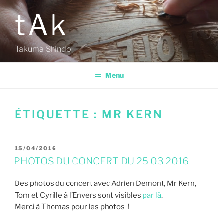
Aller
tAk
au
contenu
principal
Takuma Shindo
Menu
ÉTIQUETTE :
MR KERN
PUBLIÉ
15/04/2016
LE
PHOTOS DU CONCERT DU 25.03.2016
Des photos du concert avec Adrien Demont, Mr Kern,
Tom et Cyrille à l’Envers sont visibles
par là
.
Merci à
Thomas pour les photos !!