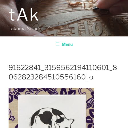
Aller
tAk
au
contenu
principal
Takuma Shindo
Menu
91622841_3159562194110601_8
062823284510556160_o