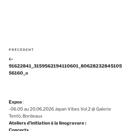
Navigation
Article
PRÉCÉDENT
de
précédent
l’article
91622841_3159562194110601_80628232845105
56160_o
Expos
:
-06.05 au 20.06.2026 Japan Vibes Vol.2 @ Galerie
Tentö, Bordeaux
Ateliers d'initiation à la linogravure :
Concerts
: