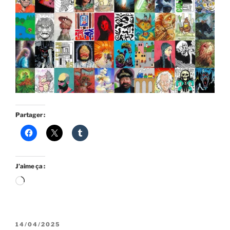
Partager :
J’aime ça :
Chargement…
PUBLIÉ
14/04/2025