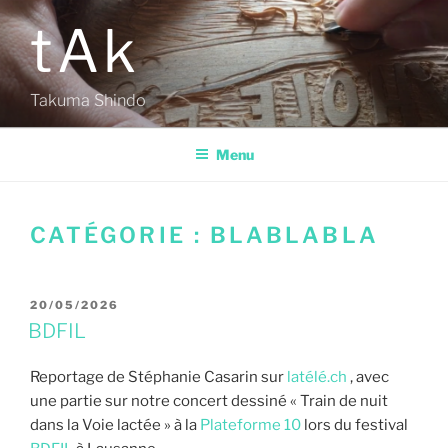
Aller
tAk
au
contenu
principal
Takuma Shindo
Menu
CATÉGORIE :
BLABLABLA
PUBLIÉ
20/05/2026
LE
BDFIL
Reportage de Stéphanie Casarin sur
latélé.ch
, avec
une partie sur notre concert dessiné « Train de nuit
dans la Voie lactée » à la
Plateforme 10
lors du festival