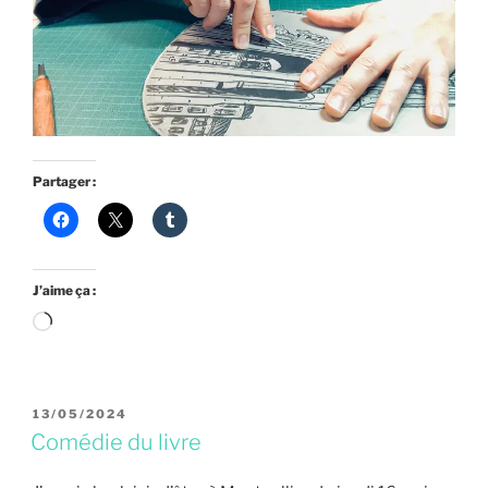
Partager :
J’aime ça :
Chargement…
PUBLIÉ
13/05/2024
LE
Comédie du livre