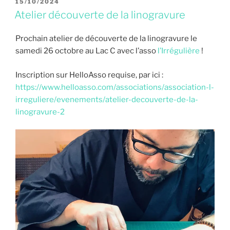
PUBLIÉ
15/10/2024
LE
Atelier découverte de la linogravure
Prochain atelier de découverte de la linogravure le
samedi 26 octobre au Lac C avec l’asso
l’Irrégulière
!
Inscription sur HelloAsso requise, par ici :
https://www.helloasso.com/associations/association-l-
irreguliere/evenements/atelier-decouverte-de-la-
linogravure-2