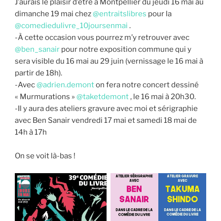
J’aurais le plaisir d’être à Montpellier du jeudi 16 mai au
dimanche 19 mai chez
@entraitslibres
pour la
@comediedulivre_10joursenmai
.
-À cette occasion vous pourrez m’y retrouver avec
@ben_sanair
pour notre exposition commune qui y
sera visible du 16 mai au 29 juin (vernissage le 16 mai à
partir de 18h).
-Avec
@adrien.demont
on fera notre concert dessiné
« Murmurations »
@taketdemont
, le 16 mai à 20h30.
-Il y aura des ateliers gravure avec moi et sérigraphie
avec Ben Sanair vendredi 17 mai et samedi 18 mai de
14h à 17h
On se voit là-bas !