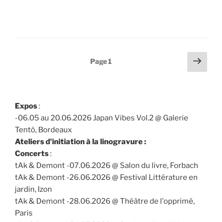
Pagination
Page
Page
1
suiv
des
publications
Expos
:
-06.05 au 20.06.2026 Japan Vibes Vol.2 @ Galerie
Tentö, Bordeaux
Ateliers d'initiation à la linogravure :
Concerts
:
tAk & Demont -07.06.2026 @ Salon du livre, Forbach
tAk & Demont -26.06.2026 @ Festival Littérature en
jardin, Izon
tAk & Demont -28.06.2026 @ Théâtre de l'opprimé,
Paris