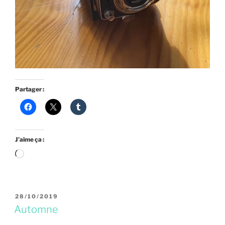
Partager :
J’aime ça :
Chargement…
PUBLIÉ
28/10/2019
LE
Automne