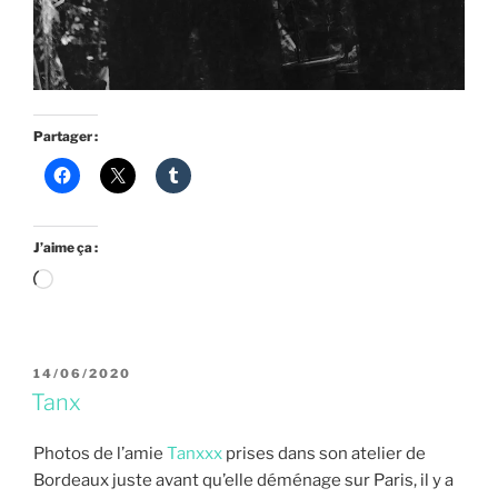
Partager :
J’aime ça :
Chargement…
PUBLIÉ
14/06/2020
LE
Tanx
Photos de l’amie
Tanxxx
prises dans son atelier de
Bordeaux juste avant qu’elle déménage sur Paris, il y a