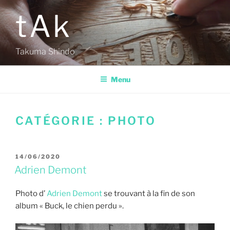
Aller
tAk
au
contenu
principal
Takuma Shindo
Menu
CATÉGORIE :
PHOTO
PUBLIÉ
14/06/2020
LE
Adrien Demont
Photo d’
Adrien Demont
se trouvant à la fin de son
album « Buck, le chien perdu ».