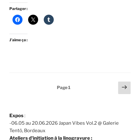
Partager :
J’aime ça :
Pagination
Page
Page
1
suiv
des
publications
Expos
:
-06.05 au 20.06.2026 Japan Vibes Vol.2 @ Galerie
Tentö, Bordeaux
Ateliers d'initiation à la linogravure :