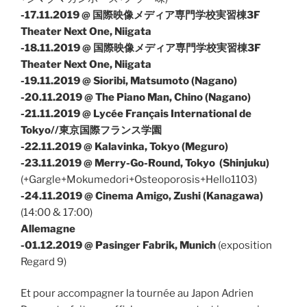
-17.11.2019 @ 国際映像メディア専門学校実習棟3F
Theater Next One, Niigata
-18.11.2019 @ 国際映像メディア専門学校実習棟3F
Theater Next One, Niigata
-19.11.2019 @ Sioribi, Matsumoto (Nagano)
-20.11.2019
@ The Piano Man, Chino (Nagano)
-21.11.2019 @
Lycée Français International de
Tokyo//東京国際フランス学園
-22.11.2019 @
Kalavinka
, Tokyo (Meguro)
-23.11.2019 @ Merry-Go-Round, Tokyo (Shinjuku)
(+Gargle+Mokumedori+
Osteoporosis
+
Hello1103
)
-24.11.2019 @ Cinema Amigo, Zushi (Kanagawa)
(14:00 & 17:00)
Allemagne
-01.12.2019 @ Pasinger Fabrik, Munich
(exposition
Regard 9)
Et pour accompagner la tournée au Japon Adrien