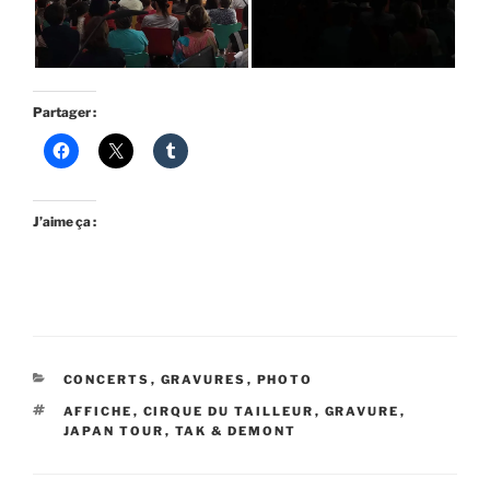
Partager :
J’aime ça :
CATÉGORIES
CONCERTS
,
GRAVURES
,
PHOTO
ÉTIQUETTES
AFFICHE
,
CIRQUE DU TAILLEUR
,
GRAVURE
,
JAPAN TOUR
,
TAK & DEMONT