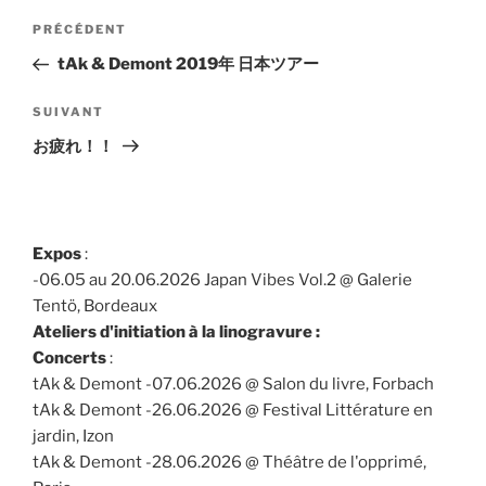
Navigation
Article
PRÉCÉDENT
de
précédent
tAk & Demont 2019年 日本ツアー
l’article
Article
SUIVANT
suivant
お疲れ！！
Expos
:
-06.05 au 20.06.2026 Japan Vibes Vol.2 @ Galerie
Tentö, Bordeaux
Ateliers d'initiation à la linogravure :
Concerts
:
tAk & Demont -07.06.2026 @ Salon du livre, Forbach
tAk & Demont -26.06.2026 @ Festival Littérature en
jardin, Izon
tAk & Demont -28.06.2026 @ Théâtre de l'opprimé,