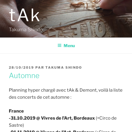
Aller
tAk
au
contenu
principal
Takuma Shindo
Menu
PUBLIÉ
28/10/2019
PAR
TAKUMA SHINDO
LE
Automne
Planning hyper chargé avec tAk & Demont, voilà la liste
des concerts de cet automne :
France
-31.10.2019 @ Vivres de l’Art, Bordeaux
(+Circo de
Sastre)