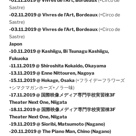
-01.11.2019 @ Vivres de l’Art, Bordeaux
(+Circo de
Sastre)
-02.11.2019 @ Vivres de l’Art, Bordeaux
(+Circo de
Sastre)
-03.11.2019 @ Vivres de l’Art, Bordeaux
(+Circo de
Sastre)
Japon
-10.11.2019 @ Kashiigu, Bi Tsunagu Kashiigu,
Fukuoka
-11.11.2019 @ Shiroshita Kokaido, Okayama
-13.11.2019 @ Enne Nittouren, Nagoya
-15.11.2019 @ Hokage, Osaka
(+フライデーフラワーズ
+シマクマガンホーズ
+ノラ一味)
-17.11.2019 @ 国際映像メディア専門学校実習棟3F
Theater Next One, Niigata
-18.11.2019 @ 国際映像メディア専門学校実習棟3F
Theater Next One, Niigata
-19.11.2019 @ Sioribi, Matsumoto (Nagano)
-20.11.2019
@ The Piano Man, Chino (Nagano)