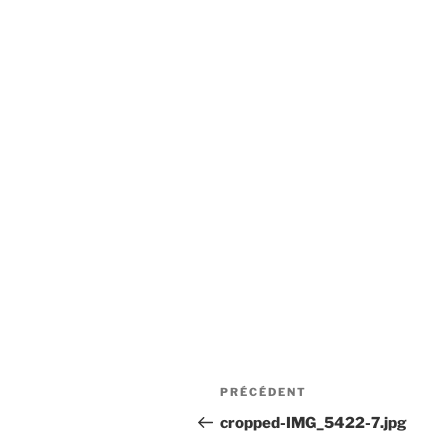
Navigation
Article
PRÉCÉDENT
de
précédent
cropped-IMG_5422-7.jpg