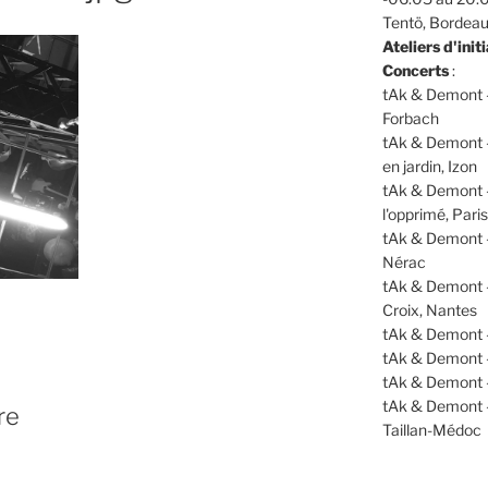
Tentö, Bordea
Ateliers d'initi
Concerts
:
tAk & Demont -
Forbach
tAk & Demont -
en jardin, Izon
tAk & Demont 
l'opprimé, Paris
tAk & Demont -
Nérac
tAk & Demont 
Croix, Nantes
tAk & Demont 
tAk & Demont 
tAk & Demont 
tAk & Demont 
re
Taillan-Médoc