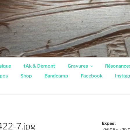
sique
tAk & Demont
Gravures
Résonance
pos
Shop
Bandcamp
Facebook
Insta
Expos
:
22-7.jpg
-06.05 au 20.0