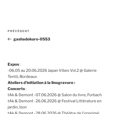
Navigation
Article
PRÉCÉDENT
de
précédent
gashadokuro-0553
l’article
Expos
:
-06.05 au 20.06.2026 Japan Vibes Vol.2 @ Galerie
Tentö, Bordeaux
Ateliers d'initiation à la linogravure :
Concerts
:
tAk & Demont -07.06.2026 @ Salon du livre, Forbach
tAk & Demont -26.06.2026 @ Festival Littérature en
jardin, Izon
tAk & Demont -28.06.2026 @ Théâtre de l'opprimé,