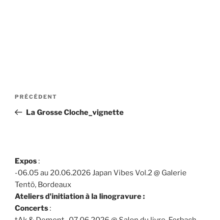
Navigation
Article
PRÉCÉDENT
de
précédent
La Grosse Cloche_vignette
l’article
Expos
:
-06.05 au 20.06.2026 Japan Vibes Vol.2 @ Galerie
Tentö, Bordeaux
Ateliers d'initiation à la linogravure :
Concerts
:
tAk & Demont -07.06.2026 @ Salon du livre, Forbach