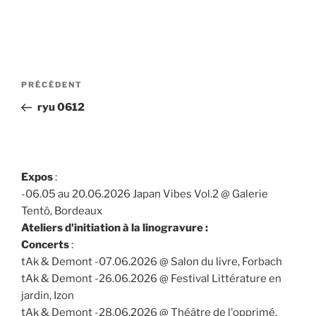
Navigation
Article
PRÉCÉDENT
de
précédent
ryu 0612
l’article
Expos
:
-06.05 au 20.06.2026 Japan Vibes Vol.2 @ Galerie
Tentö, Bordeaux
Ateliers d'initiation à la linogravure :
Concerts
:
tAk & Demont -07.06.2026 @ Salon du livre, Forbach
tAk & Demont -26.06.2026 @ Festival Littérature en
jardin, Izon
tAk & Demont -28.06.2026 @ Théâtre de l'opprimé,