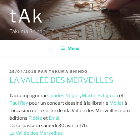
Aller
tAk
au
contenu
principal
Takuma Shindo
Menu
PUBLIÉ
25/04/2016
PAR
TAKUMA SHINDO
LE
LA VALLÉE DES MERVEILLES
J’accompagnerai
Charles Nogier
,
Martin Sztajman
et
Paul Rey
pour un concert dessiné à la librairie
Mollat
à
l’occasion de la sortie de « la
Vallée des Merveilles
» aux
éditions
Fidèle
et
Eina!
.
Ca se passera samedi 30 avril à 17h.
La Vallée des Merveilles