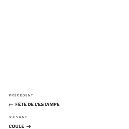
Navigation
Article
PRÉCÉDENT
de
précédent
FÊTE DE L’ESTAMPE
l’article
Article
SUIVANT
suivant
COULE