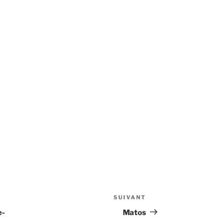
SUIVANT
Article
suivant
e-
Matos