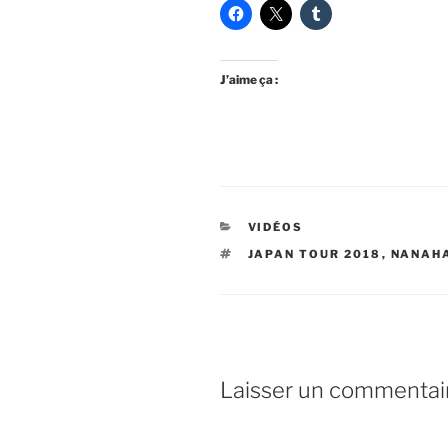
J’aime ça :
CATÉGORIES
VIDÉOS
ÉTIQUETTES
JAPAN TOUR 2018
,
NANAH
Laisser un commentai