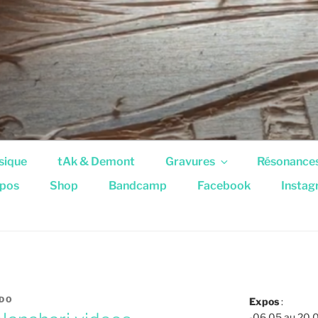
sique
tAk & Demont
Gravures
Résonance
pos
Shop
Bandcamp
Facebook
Insta
DO
Expos
:
-06.05 au 20.0