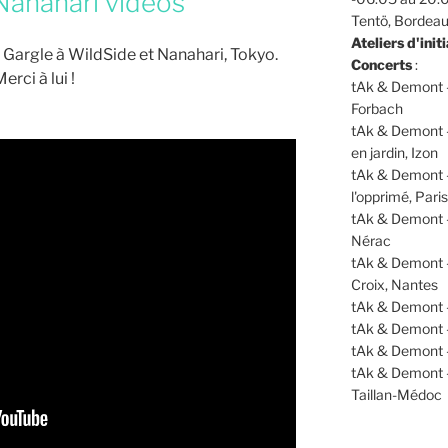
Nanahari videos
Tentö, Bordea
Ateliers d'initi
 Gargle à WildSide et Nanahari, Tokyo.
Concerts
:
erci à lui !
tAk & Demont -
Forbach
tAk & Demont -
en jardin, Izon
tAk & Demont 
l'opprimé, Paris
tAk & Demont -
Nérac
tAk & Demont 
Croix, Nantes
tAk & Demont 
tAk & Demont 
tAk & Demont 
tAk & Demont 
Taillan-Médoc