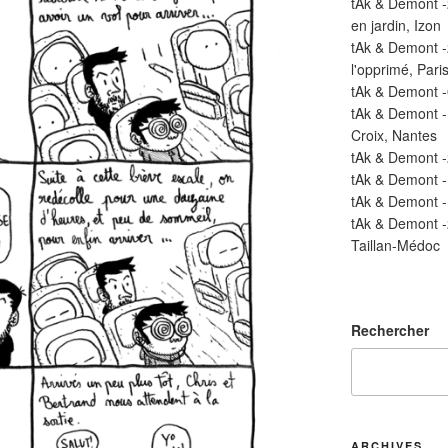
tAk & Demont -
en jardin, Izon
tAk & Demont 
l'opprimé, Pari
tAk & Demont -
tAk & Demont 
Croix, Nantes
tAk & Demont -
tAk & Demont 
tAk & Demont 
tAk & Demont 
Taillan-Médoc
Rechercher
ARCHIVES