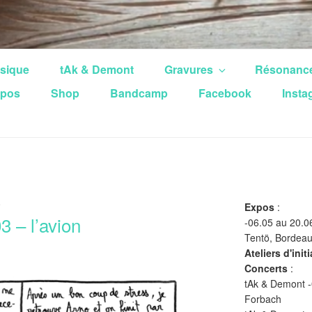
sique
tAk & Demont
Gravures
Résonanc
pos
Shop
Bandcamp
Facebook
Insta
O
Expos
:
3 – l’avion
-06.05 au 20.0
Tentö, Bordea
Ateliers d'init
Concerts
:
tAk & Demont -
Forbach