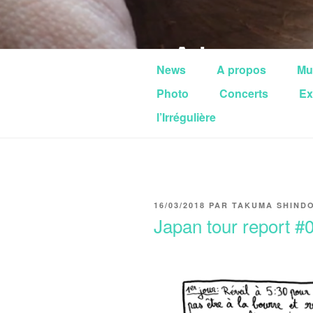
Aller
au
tAk
contenu
principal
News
A propos
Mu
Takuma Shindo
Photo
Concerts
Ex
l’Irrégulière
PUBLIÉ
16/03/2018
PAR
TAKUMA SHIND
LE
Japan tour report #0