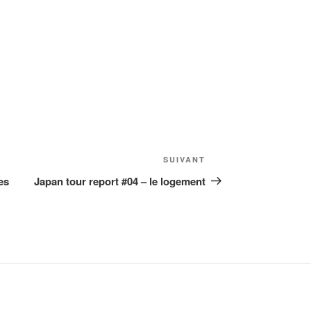
Article
SUIVANT
suivant
es
Japan tour report #04 – le logement