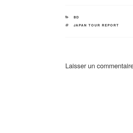
CATÉGORIES
BD
ÉTIQUETTES
JAPAN TOUR REPORT
Laisser un commentair