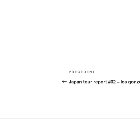
Navigation
Article
PRÉCÉDENT
de
précédent
Japan tour report #02 – les gonz
l’article