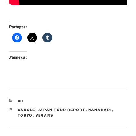
Partager :
J’aime ça :
CATÉGORIES
BD
ÉTIQUETTES
GARGLE
,
JAPAN TOUR REPORT
,
NANAHARI
,
TOKYO
,
VEGANS