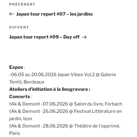
Navigation
Article
PRÉCÉDENT
de
précédent
Japan tour report #07 – les jardins
l’article
Article
SUIVANT
suivant
Japan tour report #09 – Day off
Expos
:
-06.05 au 20.06.2026 Japan Vibes Vol.2 @ Galerie
Tentö, Bordeaux
Ateliers d'initiation à la linogravure :
Concerts
:
tAk & Demont -07.06.2026 @ Salon du livre, Forbach
tAk & Demont -26.06.2026 @ Festival Littérature en
jardin, Izon
tAk & Demont -28.06.2026 @ Théâtre de l'opprimé,
Paris