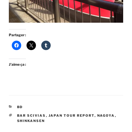
Partager :
J’aime ça :
CATÉGORIES
BD
ÉTIQUETTES
BAR SCIVIAS
,
JAPAN TOUR REPORT
,
NAGOYA
,
SHINKANSEN