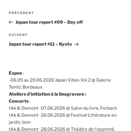
Navigation
Article
PRÉCÉDENT
de
précédent
Japan tour report #09 – Day off
l’article
Article
SUIVANT
suivant
Japan tour report #11 – Kyoto
Expos
:
-06.05 au 20.06.2026 Japan Vibes Vol.2 @ Galerie
Tentö, Bordeaux
Ateliers d'initiation à la linogravure :
Concerts
:
tAk & Demont -07.06.2026 @ Salon du livre, Forbach
tAk & Demont -26.06.2026 @ Festival Littérature en
jardin, Izon
tAk & Demont -28.06.2026 @ Théâtre de l'opprimé,