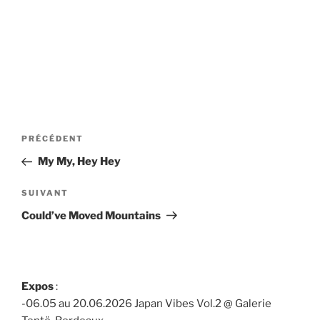
Navigation
Article
PRÉCÉDENT
de
précédent
My My, Hey Hey
l’article
Article
SUIVANT
suivant
Could’ve Moved Mountains
Expos
:
-06.05 au 20.06.2026 Japan Vibes Vol.2 @ Galerie